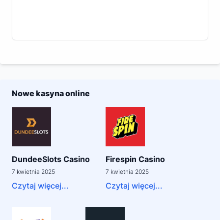
Nowe kasyna online
DundeeSlots Casino
Firespin Casino
7 kwietnia 2025
7 kwietnia 2025
Czytaj więcej...
Czytaj więcej...