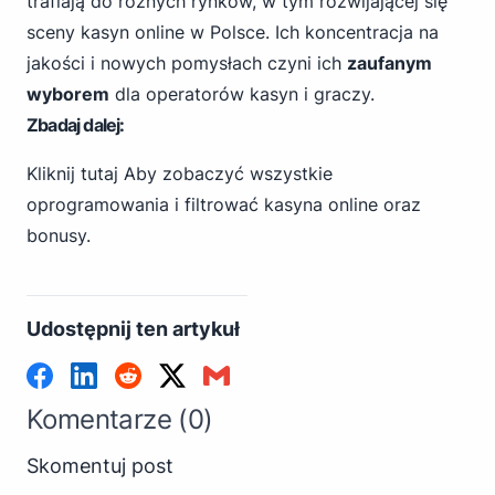
trafiają do różnych rynków, w tym rozwijającej się
sceny kasyn online w Polsce. Ich koncentracja na
jakości i nowych pomysłach czyni ich
zaufanym
wyborem
dla operatorów kasyn i graczy.
Zbadaj dalej:
Kliknij tutaj
Aby zobaczyć wszystkie
oprogramowania i filtrować kasyna online oraz
bonusy.
Udostępnij ten artykuł
Komentarze (0)
Skomentuj post