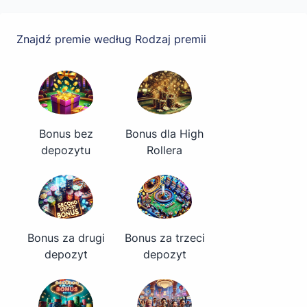
Znajdź premie według Rodzaj premii
Bonus bez
Bonus dla High
depozytu
Rollera
Bonus za drugi
Bonus za trzeci
depozyt
depozyt