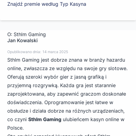
Znajdź premie według Typ Kasyna
O: Sthlm Gaming
Jan Kowalski
Opublikowano dnia:
14 marca 2025
Sthlm Gaming jest dobrze znana w branży hazardu
online, zwłaszcza ze względu na swoje gry slotowe.
Oferują szeroki wybór gier z jasną grafiką i
przyjemną rozgrywką. Każda gra jest starannie
zaprojektowana, aby zapewnić graczom doskonałe
doświadczenia. Oprogramowanie jest łatwe w
obsłudze i działa dobrze na różnych urządzeniach,
co czyni
Sthlm Gaming
ulubieńcem kasyn online w
Polsce.