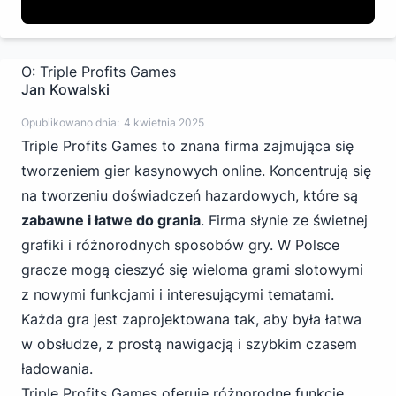
O: Triple Profits Games
Jan Kowalski
Opublikowano dnia:
4 kwietnia 2025
Triple Profits Games to znana firma zajmująca się
tworzeniem gier kasynowych online. Koncentrują się
na tworzeniu doświadczeń hazardowych, które są
zabawne i łatwe do grania
. Firma słynie ze świetnej
grafiki i różnorodnych sposobów gry. W Polsce
gracze mogą cieszyć się wieloma grami slotowymi
z nowymi funkcjami i interesującymi tematami.
Każda gra jest zaprojektowana tak, aby była łatwa
w obsłudze, z prostą nawigacją i szybkim czasem
ładowania.
Triple Profits Games oferuje różnorodne funkcje