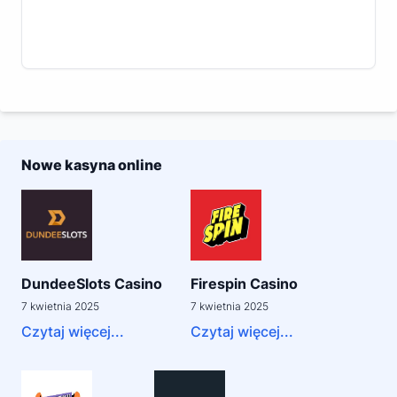
Nowe kasyna online
DundeeSlots Casino
Firespin Casino
7 kwietnia 2025
7 kwietnia 2025
Czytaj więcej...
Czytaj więcej...