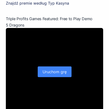
Znajdź premie według Typ Kasyna
Triple Profits Games Featured: Free to Play Demo
5 Dragons
Uruchom grę