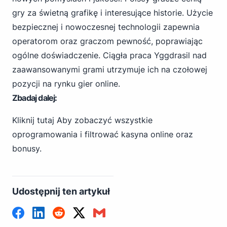
gry za świetną grafikę i interesujące historie. Użycie
bezpiecznej i nowoczesnej technologii zapewnia
operatorom oraz graczom pewność, poprawiając
ogólne doświadczenie. Ciągła praca Yggdrasil nad
zaawansowanymi grami utrzymuje ich na czołowej
pozycji na rynku gier online.
Zbadaj dalej:
Kliknij tutaj
Aby zobaczyć wszystkie
oprogramowania i filtrować kasyna online oraz
bonusy.
Udostępnij ten artykuł