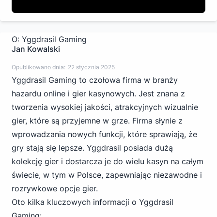
O: Yggdrasil Gaming
Jan Kowalski
Opublikowano dnia:
22 stycznia 2025
Yggdrasil Gaming to czołowa firma w branży
hazardu online i gier kasynowych. Jest znana z
tworzenia wysokiej jakości, atrakcyjnych wizualnie
gier, które są przyjemne w grze. Firma słynie z
wprowadzania nowych funkcji, które sprawiają, że
gry stają się lepsze. Yggdrasil posiada dużą
kolekcję gier i dostarcza je do wielu kasyn na całym
świecie, w tym w Polsce, zapewniając niezawodne i
rozrywkowe opcje gier.
Oto kilka kluczowych informacji o Yggdrasil
Gaming: