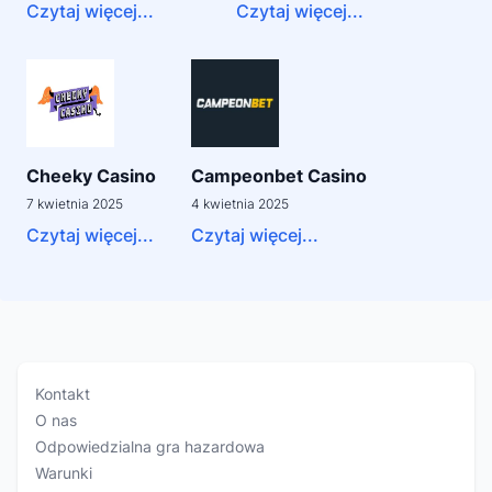
Czytaj więcej...
Czytaj więcej...
Cheeky Casino
Campeonbet Casino
7 kwietnia 2025
4 kwietnia 2025
Czytaj więcej...
Czytaj więcej...
Kontakt
O nas
Odpowiedzialna gra hazardowa
Warunki