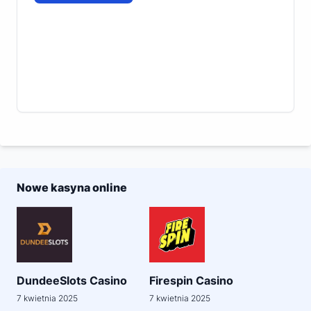
Nowe kasyna online
DundeeSlots Casino
Firespin Casino
7 kwietnia 2025
7 kwietnia 2025