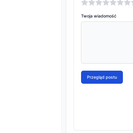
SlotsVil Casino ma wiele 
właściciela jest nieujawni
Twoja wiadomość
kasyna z
fałszywej licencj
dokonują wielu transakcji 
dotyczące odpowiedzialne
użytkowników. Chociaż ka
ostrożni ze względu na te
Przegląd postu