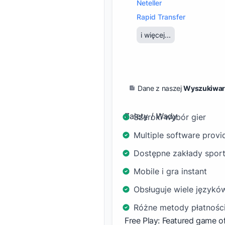
Neteller
Rapid Transfer
i więcej...
Dane z naszej
Wyszukiwar
Zalety / Wady
Szeroki wybór gier
Multiple software provi
Dostępne zakłady spor
Mobile i gra instant
Obsługuje wiele językó
Różne metody płatnośc
Free Play: Featured game of