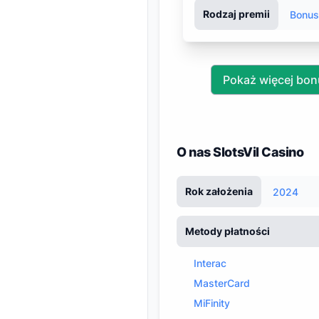
Rodzaj premii
Bonus
Pokaż więcej bo
O nas SlotsVil Casino
Rok założenia
2024
Metody płatności
Interac
MasterCard
MiFinity