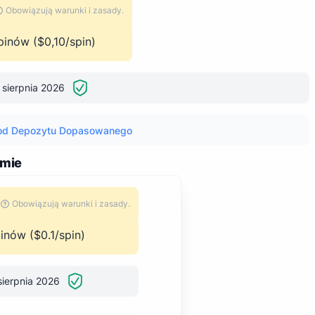
Obowiązują warunki i zasady.
inów ($0,10/spin)
6 sierpnia 2026
od Depozytu Dopasowanego
emie
Obowiązują warunki i zasady.
inów ($0.1/spin)
 sierpnia 2026