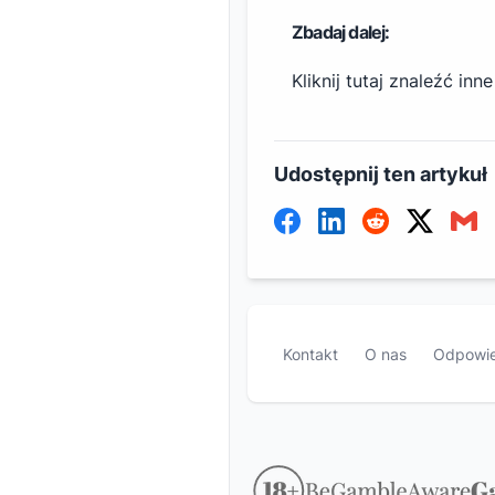
Zbadaj dalej:
Kliknij tutaj
znaleźć inne
Udostępnij ten artykuł
Kontakt
O nas
Odpowie