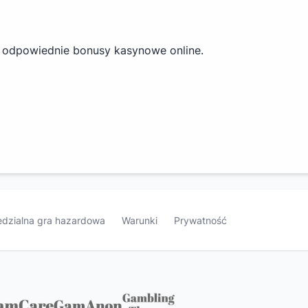
 odpowiednie bonusy kasynowe online.
dzialna gra hazardowa
Warunki
Prywatność