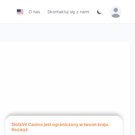
O nas
Skontaktuj się z nami
Sign in / Jo
SlotsVil Casino jest ograniczony w twoim kraju.
Rozważ: