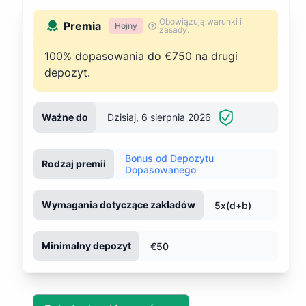
Obowiązują warunki i
Premia
Hojny
zasady.
100% dopasowania do €750 na drugi
depozyt.
Ważne do
Dzisiaj, 6 sierpnia 2026
Bonus od Depozytu
Rodzaj premii
Dopasowanego
Wymagania dotyczące zakładów
5x(d+b)
Minimalny depozyt
€50