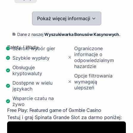
Pokaż więcej informacji
.
Dane z naszej
Wyszukiwarka Bonusów Kasynowych
Zalety / Wady
Szeroki wybór gier
Ograniczone
informacje o
Szybkie wypłaty
odpowiedzialnym
hazardzie
Obsługuje
kryptowaluty
Opcje filtrowania
wymagają
Dostępne w wielu
ulepszeń
językach
Wsparcie czatu na
żywo
Free Play: Featured game of Gxmble Casino
Testuj i graj Spinata Grande Slot za darmo poniżej: