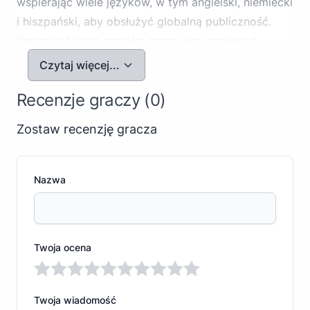
wspierając wiele języków, w tym angielski, niemiecki
i hiszpański, aby obsłużyć globalną publiczność.
Kasyno posiada szeroką gamę gier, ponieważ
współpracuje z najlepszymi dostawcami
Czytaj więcej...
oprogramowania, takimi jak Pragmatic Play i NetEnt.
Recenzje graczy (0)
Oferuje również wiele sposobów wpłacania i
wypłacania pieniędzy, korzystając z takich opcji jak
Zostaw recenzję gracza
Visa i MasterCard, a także kryptowalut takich jak
Bitcoin i Ethereum.
Kasyno oferuje szybkie wypłaty, użytkownicy
Nazwa
eWallet otrzymują swoje wygrane w ciągu 0-24
godzin, co jest szybsze niż zwykle. Niemniej jednak
wypłaty są ograniczone do
1,000 EUR dziennie,
Twoja ocena
2,500 EUR tygodniowo i 10,000 EUR miesięcznie
.
Większe wypłaty za pośrednictwem Skrill i Neteller
wymagają specjalnych ustaleń, co może być
Twoja wiadomość