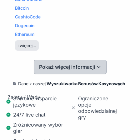
Bitcoin
CashtoCode
Dogecoin
Ethereum
i więcej...
Pokaż więcej informacji
.
Dane z naszej
Wyszukiwarka Bonusów Kasynowych
Zalety / Wady
Szerokie wsparcie
Ograniczone
językowe
opcje
odpowiedzialnej
24/7 live chat
gry
Zróżnicowany wybór
gier