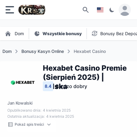
Szukaj
Dom
Wszystkie bonusy
Bonusy Bez Depo
Dom
Bonusy Kasyn Online
Hexabet Casino
Hexabet Casino Premie
(Sierpień 2025) |
Polska
Bardzo dobry
8.4
Jan Kowalski
Opublikowano dnia:
4 kwietnia 2025
Ostatnia aktualizacja:
4 kwietnia 2025
Pokaż spis treści