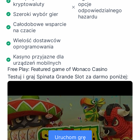
kryptowaluty
opcje
odpowiedzialnego
Szeroki wybór gier
hazardu
Całodobowe wsparcie
na czacie
Wielość dostawców
oprogramowania
Kasyno przyjazne dla
urządzeń mobilnych
Free Play: Featured game of Wonaco Casino
Testuj i graj Spinata Grande Slot za darmo poniżej:
Uruchom grę