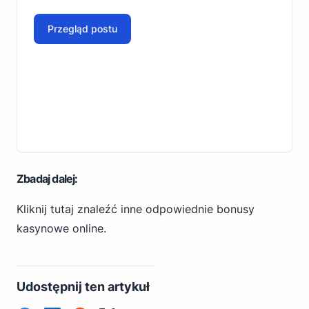
gdzie hazard online jest już w pełni legalny.
Przegląd postu
Wonaco Casino oferuje pomoc dla klientów poprzez
czat na żywo
, który jest dostępny przez cały czas,
co jest świetne dla graczy. Ważne jest, aby kasyna
online miały szybką obsługę klienta, aby gracze
mogli natychmiast uzyskać pomoc w przypadku
problemów lub pytań. Niemniej jednak kasyno
mogłoby się poprawić, oferując lepsze narzędzia do
odpowiedzialnej gry. Te narzędzia pomogłyby
Zbadaj dalej:
graczom śledzić ich nawyki związane z graniem.
Niektóre ulepszenia mogłyby być wprowadzone w
Kliknij tutaj
znaleźć inne odpowiednie bonusy
Wonaco Casino. Mimo że ma szeroką gamę
kasynowe online.
dostawców gier, nie wszyscy dostawcy są dostępni
wszędzie. Może to uniemożliwić niektórym graczom
korzystanie z każdej opcji gry. Ponadto, ponieważ
Udostępnij ten artykuł
Wonaco jest nowym kasynem, nie zbudowało