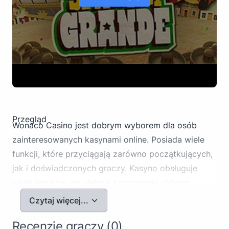
Przegląd
Wonaco Casino jest dobrym wyborem dla osób
zainteresowanych kasynami online. Posiada wiele
funkcji, które przyciągają zarówno początkujących,
jak i doświadczonych graczy. Kasyno obsługuje
wiele języków, co ułatwia korzystanie różnym
osobom. Chociaż zacznie działać w 2024 roku, jest
Czytaj więcej...
nowe w świecie gier, ale ma solidne oferty.
Recenzje graczy (0)
Wonaco Casino współpracuje z wieloma