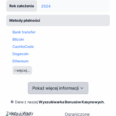
Rok założenia
2024
Metody płatności
Bank transfer
Bitcoin
CashtoCode
Dogecoin
Ethereum
i więcej...
Pokaż więcej informacji
.
Dane z naszej
Wyszukiwarka Bonusów Kasynowych
Zalety / Wady
Akceptuje
Ograniczone