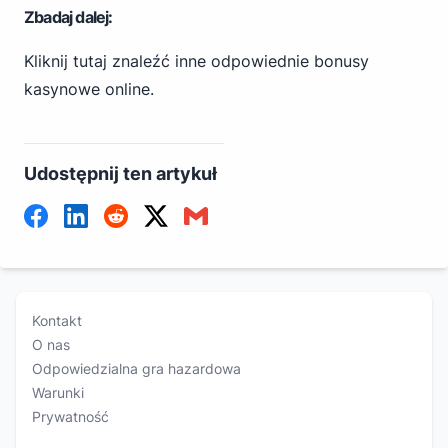
gracze mogą grać w gry bez żadnych problemów.
Zbadaj dalej:
Sekcja z grami jest dobrze zorganizowana, co
ułatwia graczom znajdowanie typów gier lub
Kliknij tutaj
znaleźć inne odpowiednie bonusy
dostawców, które lubią.
kasynowe online.
Jest kilka minusów do rozważenia. Kasyno nie
pozwala na wypłaty przy użyciu przelewów
bankowych, czeków czy płatności kartami, co może
Udostępnij ten artykuł
być problemem dla niektórych graczy. Również,
chociaż
transakcje kryptowalutowe
są zazwyczaj
szybkie, czas potrzebny na otrzymanie środków
może się zmieniać w zależności od obciążenia sieci.
BetFury Casino jest zaangażowane w
Kontakt
odpowiedzialny hazard
. Strona oferuje narzędzia,
O nas
które pozwalają graczom ustawiać limity wpłat i
Odpowiedzialna gra hazardowa
Warunki
strat, pomagając im zarządzać swoimi
Prywatność
aktywnościami związanymi z grą. Oferuje również