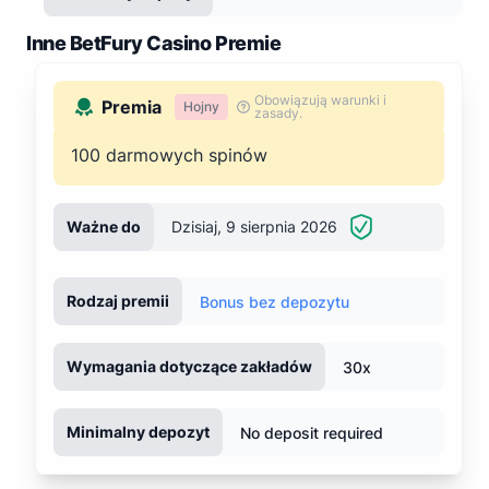
Inne BetFury Casino Premie
Obowiązują warunki i
Premia
Hojny
zasady.
100 darmowych spinów
Ważne do
Dzisiaj, 9 sierpnia 2026
Rodzaj premii
Bonus bez depozytu
Wymagania dotyczące zakładów
30x
Minimalny depozyt
No deposit required