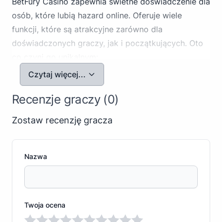
BetFury Casino zapewnia świetne doświadczenie dla
osób, które lubią hazard online. Oferuje wiele
funkcji, które są atrakcyjne zarówno dla
doświadczonych graczy, jak i początkujących. Oto
co czyni go unikalnym:
Rozbudowany Wybór Gier:
BetFury Casino oferuje
Czytaj więcej...
ponad 5000 gier. Od popularnych automatów online
Recenzje graczy (0)
po angażujące gry kasynowe na żywo,
różnorodność jest imponująca. Główne firmy
Zostaw recenzję gracza
dostarczające gry, jak Evolution Gaming i Pragmatic
Play Live, zapewniają wysoką jakość każdej gry.
Platforma Przyjazna Kryptowalutom:
Kasyno
Nazwa
obsługuje liczne kryptowaluty, w tym Bitcoin,
Ethereum i Litecoin, co ułatwia transakcje dla
entuzjastów kryptowalut.
Twoja ocena
Szybkie Wypłaty:
Dzięki opcji eWallet, czas wypłaty