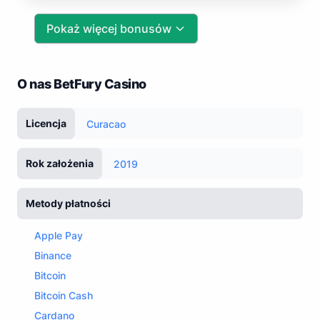
Pokaż więcej bonusów
O nas BetFury Casino
Licencja
Curacao
Rok założenia
2019
Metody płatności
Apple Pay
Binance
Bitcoin
Bitcoin Cash
Cardano