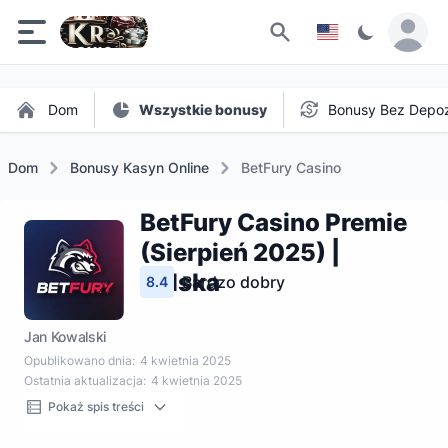
Szukaj
Dom
Wszystkie bonusy
Bonusy Bez Depo
Dom
Bonusy Kasyn Online
BetFury Casino
BetFury Casino Premie
(Sierpień 2025) |
Polska
Bardzo dobry
8.4
Jan Kowalski
Opublikowano dnia:
4 kwietnia 2025
Ostatnia aktualizacja:
4 kwietnia 2025
Pokaż spis treści