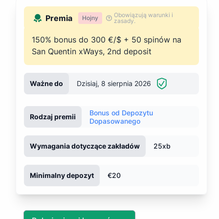
Obowiązują warunki i
Premia
Hojny
zasady.
150% bonus do 300 €/$ + 50 spinów na
San Quentin xWays, 2nd deposit
Ważne do
Dzisiaj, 8 sierpnia 2026
Bonus od Depozytu
Rodzaj premii
Dopasowanego
Wymagania dotyczące zakładów
25xb
Minimalny depozyt
€20