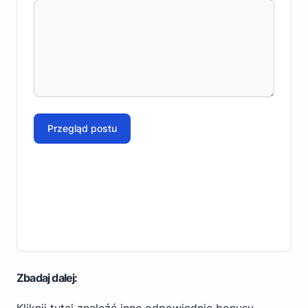
transakcji finansowych.
Kasyno oferuje mieszankę starych i nowych gier od
znanych dostawców, takich jak Play’n GO, NetEnt i
Pragmatic Play. Gracze mogą cieszyć się szeroką
gamą automatów wideo, gier stołowych oraz
gier z
krupierem na żywo
. Ta różnorodność zapewnia, że
Przegląd postu
każdy znajdzie coś dla siebie. Kasyno na żywo,
obsługiwane przez Evolution Gaming i Vivo Gaming,
zapewnia świetną zabawę z transmisją w jakości
HD.
Vasy Casino oferuje wiele sposobów dokonania
wpłaty, takich jak korzystanie z Visa, MasterCard
oraz
kryptowalut jak Bitcoin i Litecoin
. Dzięki temu
graczom z różnych miejsc, w tym z Polski, łatwiej
Zbadaj dalej:
jest dodać środki do swoich kont. Kasyno umożliwia
także wypłaty do 15,000 EUR miesięcznie, co
Kliknij tutaj
znaleźć inne odpowiednie bonusy