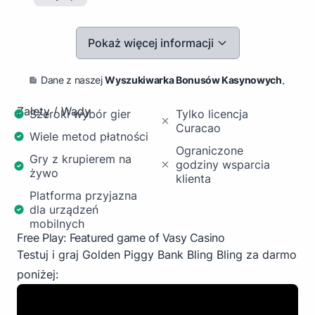
Pokaż więcej informacji
.
Dane z naszej
Wyszukiwarka Bonusów Kasynowych
Zalety / Wady
Szeroki wybór gier
Tylko licencja
Curacao
Wiele metod płatności
Ograniczone
Gry z krupierem na
godziny wsparcia
żywo
klienta
Platforma przyjazna
dla urządzeń
mobilnych
Free Play: Featured game of Vasy Casino
Testuj i graj Golden Piggy Bank Bling Bling za darmo
poniżej: