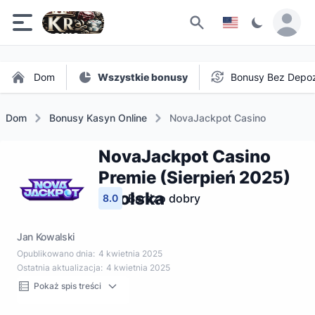
Szukaj
Dom
Wszystkie bonusy
Bonusy Bez Depo
Dom
Bonusy Kasyn Online
NovaJackpot Casino
NovaJackpot Casino
Premie (Sierpień 2025)
| Polska
Bardzo dobry
8.0
Jan Kowalski
Opublikowano dnia:
4 kwietnia 2025
Ostatnia aktualizacja:
4 kwietnia 2025
Pokaż spis treści