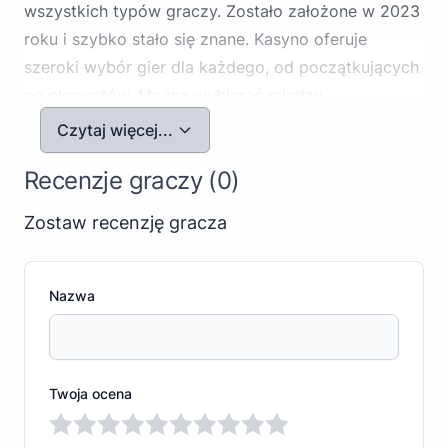
wszystkich typów graczy. Zostało założone w 2023
roku i szybko stało się znane. Kasyno oferuje
szeroki wybór gier dla każdego, od początkujących
po ekspertów. Można wybierać między
korzystaniem z walut cyfrowych lub tradycyjnych
Czytaj więcej...
pieniędzy do dokonywania wpłat. Opcje płatności
Recenzje graczy (0)
obejmują Visa, Skrill i Bitcoin, co ułatwia transakcje.
Oto kilka kluczowych punktów:
Zostaw recenzję gracza
Szeroki Wybór Gier:
Tysiące automatów online i
gier stołowych.
Przyjazne Kryptowalutom:
Akceptuje wiele
Nazwa
kryptowalut do wpłat i wypłat.
Obsługiwane Języki:
Usługi dostępne w dziesięciu
językach, w tym w Polsce.
Twoja ocena
Obsługa Klienta:
Całodobowy czat na żywo i
rozbudowane centrum pomocy.